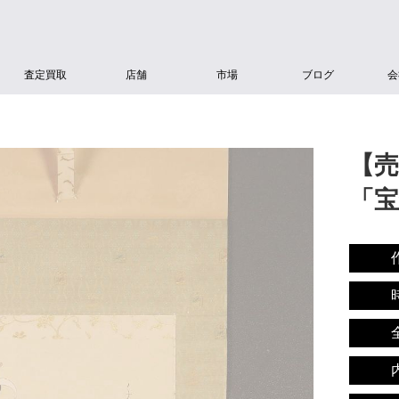
査定買取
店舗
市場
ブログ
会
【売
「宝