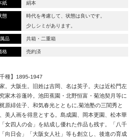
本紙
絹本
状態
時代を考慮して、状態は良いです。
少しシミがあります。
属品
共箱・二重箱
価格
売約済
種】1895-1947
家。大阪生。旧姓は吉岡、名は英子。夫は近松門左
究家木谷蓬吟。池田蕉園・北野恒富・菊池契月等に
梶原緋佐子、和気春光とともに,菊池塾の三閨秀と
、美人画を得意とする。島成園、岡本更園、松本華
「女四人の会」を結成し優れた作品も残す。「八千
「向日会」「大阪女人社」等も創立し、後進の育成