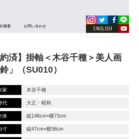
社概要
お問い合わせ
約済】掛軸＜木谷千種＞美人画
鈴」（SU010）
作家
木谷千種
時代
大正・昭和
全体
縦146cm×横73cm
内寸
縦47cm×横58cm