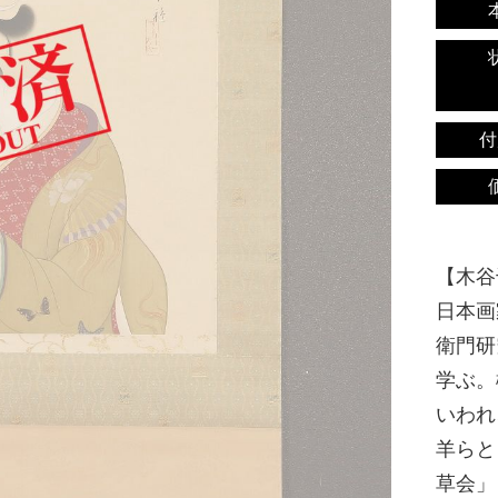
付
【木谷千
日本画
衛門研
学ぶ。
いわれ
羊らと
草会」