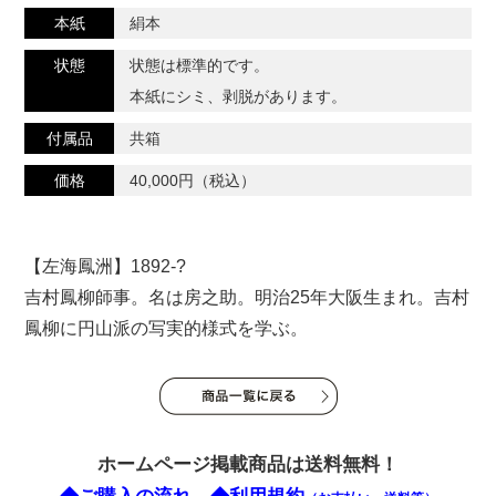
本紙
絹本
状態
状態は標準的です。
本紙にシミ、剥脱があります。
付属品
共箱
価格
40,000円（税込）
【左海鳳洲】1892-?
吉村鳳柳師事。名は房之助。明治25年大阪生まれ。吉村
鳳柳に円山派の写実的様式を学ぶ。
ホームページ掲載商品は送料無料！