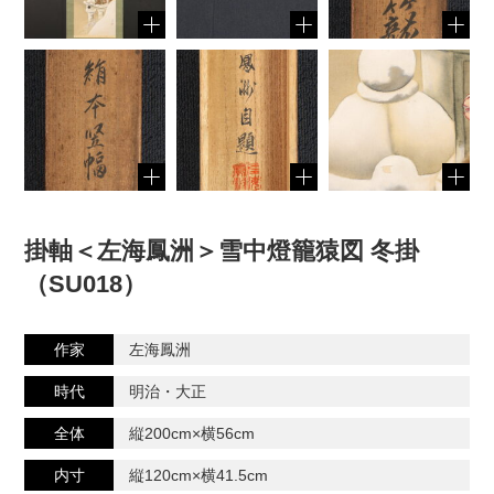
掛軸＜左海鳳洲＞雪中燈籠猿図 冬掛
（SU018）
作家
左海鳳洲
時代
明治・大正
全体
縦200cm×横56cm
内寸
縦120cm×横41.5cm