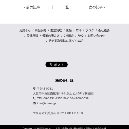
‹ 前の記事
一覧
次の記事 ›
お知らせ
商品販売
査定買取
店舗
市場
ブログ
会社概要
委託再販
骨董の嗜み方
CM紹介
FAQ
お問い合わせ
特定商取引法に基づく表記
株式会社 縁
〒542-0081
大阪市中央区南船場4-8-6 渕上ビル5F（事務所）
TEL:06-6251-1355 FAX:06-4708-5039
info@art-en.jp
大阪府公安委員会 第621110141118号
Copyright (c) 2015 EN co.,ltd
大阪で骨董や掛け軸の販売・買取なら株式会社縁