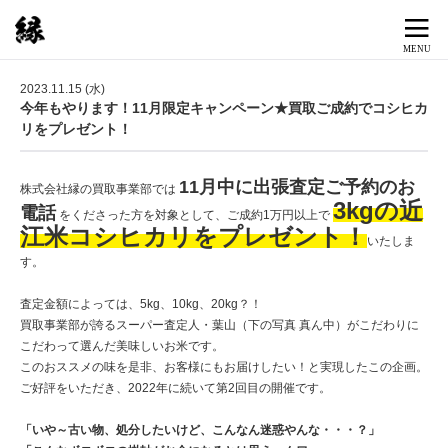
2023.11.15 (水)
今年もやります！11月限定キャンペーン★買取ご成約でコシヒカ
リをプレゼント！
11月中に出張査定ご予約のお
株式会社縁の買取事業部では
3kgの近
電話
をくださった方を対象として、ご成約1万円以上で
江米コシヒカリをプレゼント！
いたしま
す。
査定金額によっては、5kg、10kg、20kg？！
買取事業部が誇るスーパー査定人・葉山（下の写真 真ん中）がこだわりに
こだわって選んだ美味しいお米です。
このおススメの味を是非、お客様にもお届けしたい！と実現したこの企画。
ご好評をいただき、2022年に続いて第2回目の開催です。
「いや～古い物、処分したいけど、こんなん迷惑やんな・・・？」