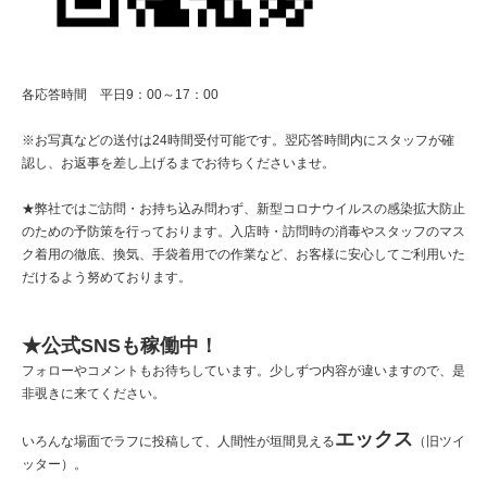
各応答時間 平日9：00～17：00
※お写真などの送付は24時間受付可能です。翌応答時間内にスタッフが確
認し、お返事を差し上げるまでお待ちくださいませ。
★弊社ではご訪問・お持ち込み問わず、新型コロナウイルスの感染拡大防止
のための予防策を行っております。入店時・訪問時の消毒やスタッフのマス
ク着用の徹底、換気、手袋着用での作業など、お客様に安心してご利用いた
だけるよう努めております。
★公式SNSも稼働中！
フォローやコメントもお待ちしています。少しずつ内容が違いますので、是
非覗きに来てください。
エックス
いろんな場面でラフに投稿して、人間性が垣間見える
（旧ツイ
ッター）。