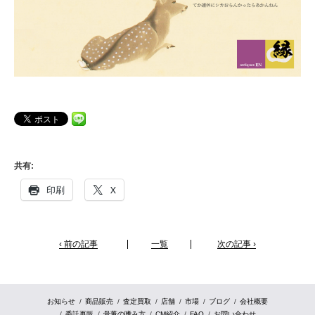
共有:
印刷
X
‹ 前の記事
一覧
次の記事 ›
お知らせ
商品販売
査定買取
店舗
市場
ブログ
会社概要
委託再販
骨董の嗜み方
CM紹介
FAQ
お問い合わせ