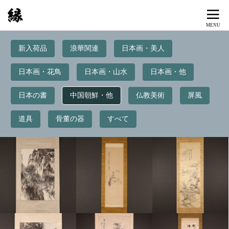
新入荷品
浪華関連
日本画・美人
日本画・花鳥
日本画・山水
日本画・他
日本の書
中国朝鮮・他
仏教美術
屏風
道具
骨董の器
すべて